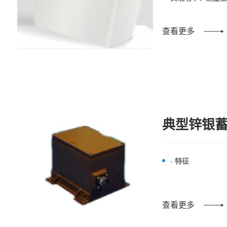
查看更多
典型锌银
- 特征
查看更多