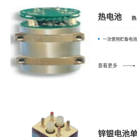
热电池
热
一次使用贮备电池
查看更多
锌银电池