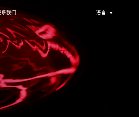
联系我们
语言