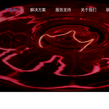
产品中心
解决方案
服务支持
关于我们