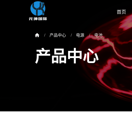
首页
/
产品中心
/
电源
/
电池
产品中心