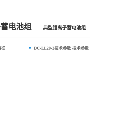
子蓄电池组
典型锂离子蓄电池组
特征
DC-LL20-2技术参数 技术参数